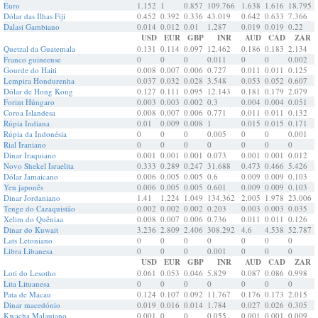
Euro
1.152
1
0.857
109.766
1.638
1.616
18.795
Dólar das Ilhas Fiji
0.452
0.392
0.336
43.019
0.642
0.633
7.366
Dalasi Gambiano
0.014
0.012
0.01
1.287
0.019
0.019
0.22
USD
EUR
GBP
INR
AUD
CAD
ZAR
Quetzal da Guatemala
0.131
0.114
0.097
12.462
0.186
0.183
2.134
Franco guineense
0
0
0
0.011
0
0
0.002
Gourde do Haiti
0.008
0.007
0.006
0.727
0.011
0.011
0.125
Lempira Hondurenha
0.037
0.032
0.028
3.548
0.053
0.052
0.607
Dólar de Hong Kong
0.127
0.111
0.095
12.143
0.181
0.179
2.079
Forint Húngaro
0.003
0.003
0.002
0.3
0.004
0.004
0.051
Coroa Islandesa
0.008
0.007
0.006
0.771
0.011
0.011
0.132
Rúpia Indiana
0.01
0.009
0.008
1
0.015
0.015
0.171
Rúpia da Indonésia
0
0
0
0.005
0
0
0.001
Rial Iraniano
0
0
0
0
0
0
0
Dinar Iraquiano
0.001
0.001
0.001
0.073
0.001
0.001
0.012
Novo Shekel Israelita
0.333
0.289
0.247
31.688
0.473
0.466
5.426
Dólar Jamaicano
0.006
0.005
0.005
0.6
0.009
0.009
0.103
Yen japonês
0.006
0.005
0.005
0.601
0.009
0.009
0.103
Dinar Jordaniano
1.41
1.224
1.049
134.362
2.005
1.978
23.006
Tenge do Cazaquistão
0.002
0.002
0.002
0.203
0.003
0.003
0.035
Xelim do Quêniaa
0.008
0.007
0.006
0.736
0.011
0.011
0.126
Dinar do Kuwait
3.236
2.809
2.406
308.292
4.6
4.538
52.787
Lats Letoniano
0
0
0
0
0
0
0
Libra Libanesa
0
0
0
0.001
0
0
0
USD
EUR
GBP
INR
AUD
CAD
ZAR
Loti do Lesotho
0.061
0.053
0.046
5.829
0.087
0.086
0.998
Lita Lituanesa
0
0
0
0
0
0
0
Pata de Macau
0.124
0.107
0.092
11.767
0.176
0.173
2.015
Dinar macedónio
0.019
0.016
0.014
1.784
0.027
0.026
0.305
Kwacha Malauiano
0.001
0
0
0.055
0.001
0.001
0.009