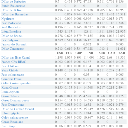
Dólar de Barbados
0.5
0.434
0.372
47.631
0.711
0.701
8.156
Rublo Bielorrusso
0
0
0
0
0
0
0
Dólar de Belize
0.496
0.431
0.369
47.278
0.705
0.696
8.095
Dólar das Bermudas
1
0.868
0.744
95.263
1.421
1.402
16.311
Ngultrum
0.01
0.009
0.008
0.999
0.015
0.015
0.171
Peso Boliviano
0.083
0.072
0.061
7.861
0.117
0.116
1.346
Real Brasileiro
0.196
0.17
0.145
18.637
0.278
0.274
3.191
Libra Esterlina
1.345
1.167
1
128.11
1.911
1.886
21.935
Dólar de Brunei
0.778
0.676
0.579
74.155
1.106
1.092
12.697
Lev Búlgaro
0.589
0.511
0.438
56.121
0.837
0.826
9.609
Franco do Burundi
0
0
0
0.032
0
0
0.005
Dólar Canadense
0.713
0.619
0.53
67.928
1.013
1
11.631
USD
EUR
GBP
INR
AUD
CAD
ZAR
Dólar das Ilhas Caimã
1.198
1.039
0.891
114.096
1.702
1.68
19.536
Franco CFA BEAC
0.002
0.002
0.001
0.167
0.002
0.002
0.029
Peso Chileno
0.001
0.001
0.001
0.104
0.002
0.002
0.018
Yuan Chinês
0.148
0.129
0.11
14.118
0.211
0.208
2.417
Peso colombiano
0
0
0
0.03
0
0
0.005
Comoras Franc
0.002
0.002
0.002
0.223
0.003
0.003
0.038
Colón Costa-riquenho
0.002
0.002
0.002
0.209
0.003
0.003
0.036
Kuna Croata
0.153
0.133
0.114
14.568
0.217
0.214
2.494
Libra cipriota
0
0
0
0
0
0
0
Coroa Tcheca
0.048
0.041
0.035
4.528
0.068
0.067
0.775
Coroa Dinamarquesa
0.154
0.134
0.115
14.683
0.219
0.216
2.514
Peso Dominicano
0.017
0.015
0.013
1.632
0.024
0.024
0.279
Dólar do Caribe Oriental
0.37
0.321
0.275
35.249
0.526
0.519
6.036
Libra Egípcia
0.02
0.017
0.015
1.914
0.029
0.028
0.328
Colón salvadorenho
0.114
0.099
0.085
10.867
0.162
0.16
1.861
Coroa Estoniana
0
0
0
0
0
0
0
Birr Etíope
0.006
0.005
0.005
0.589
0.009
0.009
0.101