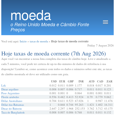
moeda
o Reino Unido Moeda e Câmbio Fonte
Preços
Hoje taxas de moeda corrente
Você está aqui:
Início
»
taxas de moeda
»
Friday 7 August 2026
Hoje taxas de moeda corrente (7th Aug 2026)
Aqui você vai encontrar a nossa lista completa das taxas de câmbio hoje. Live e atualizado a
cada 5 minutos, você pode ter certeza de up-to-the-minutos de dados de referência à sua
disposição! Lembre-se, como acontece com todos os dados e números sobre este site, as taxas
de câmbio mostrada só deve ser utilizado como um guia.
USD
EUR
GBP
INR
AUD
CAD
ZAR
Lek
0.012
0.011
0.009
1.177
0.018
0.017
0.201
Dinar argelino
0.008
0.007
0.006
0.717
0.011
0.011
0.123
Peso Argentino
0.001
0.001
0
0.064
0.001
0.001
0.011
Florín arubeño
0.556
0.482
0.413
52.924
0.79
0.779
9.062
Dólar Australiano
0.704
0.611
0.523
67.026
1
0.987
11.476
Dólar das Bahamas
1
0.868
0.744
95.263
1.421
1.402
16.311
Dinar do Bahrein
2.647
2.297
1.968
252.153
3.762
3.712
43.175
Taca de Bangladesh
0.008
0.007
0.006
0.768
0.011
0.011
0.132