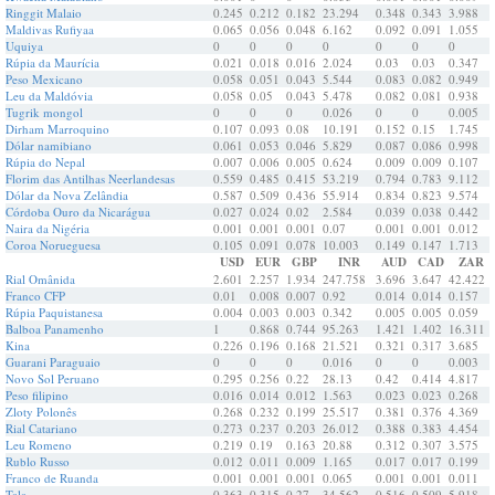
Ringgit Malaio
0.245
0.212
0.182
23.294
0.348
0.343
3.988
Maldivas Rufiyaa
0.065
0.056
0.048
6.162
0.092
0.091
1.055
Uquiya
0
0
0
0
0
0
0
Rúpia da Maurícia
0.021
0.018
0.016
2.024
0.03
0.03
0.347
Peso Mexicano
0.058
0.051
0.043
5.544
0.083
0.082
0.949
Leu da Maldóvia
0.058
0.05
0.043
5.478
0.082
0.081
0.938
Tugrik mongol
0
0
0
0.026
0
0
0.005
Dirham Marroquino
0.107
0.093
0.08
10.191
0.152
0.15
1.745
Dólar namibiano
0.061
0.053
0.046
5.829
0.087
0.086
0.998
Rúpia do Nepal
0.007
0.006
0.005
0.624
0.009
0.009
0.107
Florim das Antilhas Neerlandesas
0.559
0.485
0.415
53.219
0.794
0.783
9.112
Dólar da Nova Zelândia
0.587
0.509
0.436
55.914
0.834
0.823
9.574
Córdoba Ouro da Nicarágua
0.027
0.024
0.02
2.584
0.039
0.038
0.442
Naira da Nigéria
0.001
0.001
0.001
0.07
0.001
0.001
0.012
Coroa Norueguesa
0.105
0.091
0.078
10.003
0.149
0.147
1.713
USD
EUR
GBP
INR
AUD
CAD
ZAR
Rial Omânida
2.601
2.257
1.934
247.758
3.696
3.647
42.422
Franco CFP
0.01
0.008
0.007
0.92
0.014
0.014
0.157
Rúpia Paquistanesa
0.004
0.003
0.003
0.342
0.005
0.005
0.059
Balboa Panamenho
1
0.868
0.744
95.263
1.421
1.402
16.311
Kina
0.226
0.196
0.168
21.521
0.321
0.317
3.685
Guarani Paraguaio
0
0
0
0.016
0
0
0.003
Novo Sol Peruano
0.295
0.256
0.22
28.13
0.42
0.414
4.817
Peso filipino
0.016
0.014
0.012
1.563
0.023
0.023
0.268
Zloty Polonês
0.268
0.232
0.199
25.517
0.381
0.376
4.369
Rial Catariano
0.273
0.237
0.203
26.012
0.388
0.383
4.454
Leu Romeno
0.219
0.19
0.163
20.88
0.312
0.307
3.575
Rublo Russo
0.012
0.011
0.009
1.165
0.017
0.017
0.199
Franco de Ruanda
0.001
0.001
0.001
0.065
0.001
0.001
0.011
Tala
0.363
0.315
0.27
34.562
0.516
0.509
5.918