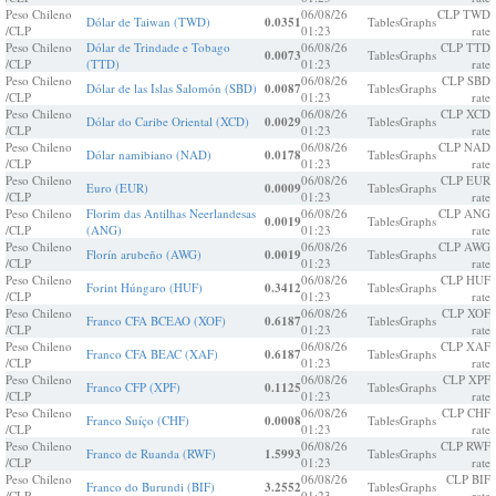
Peso Chileno
06/08/26
CLP TWD
Dólar de Taiwan (TWD)
0.0351
Tables
Graphs
/CLP
01:23
rate
Peso Chileno
Dólar de Trindade e Tobago
06/08/26
CLP TTD
0.0073
Tables
Graphs
/CLP
(TTD)
01:23
rate
Peso Chileno
06/08/26
CLP SBD
Dólar de las Islas Salomón (SBD)
0.0087
Tables
Graphs
/CLP
01:23
rate
Peso Chileno
06/08/26
CLP XCD
Dólar do Caribe Oriental (XCD)
0.0029
Tables
Graphs
/CLP
01:23
rate
Peso Chileno
06/08/26
CLP NAD
Dólar namibiano (NAD)
0.0178
Tables
Graphs
/CLP
01:23
rate
Peso Chileno
06/08/26
CLP EUR
Euro (EUR)
0.0009
Tables
Graphs
/CLP
01:23
rate
Peso Chileno
Florim das Antilhas Neerlandesas
06/08/26
CLP ANG
0.0019
Tables
Graphs
/CLP
(ANG)
01:23
rate
Peso Chileno
06/08/26
CLP AWG
Florín arubeño (AWG)
0.0019
Tables
Graphs
/CLP
01:23
rate
Peso Chileno
06/08/26
CLP HUF
Forint Húngaro (HUF)
0.3412
Tables
Graphs
/CLP
01:23
rate
Peso Chileno
06/08/26
CLP XOF
Franco CFA BCEAO (XOF)
0.6187
Tables
Graphs
/CLP
01:23
rate
Peso Chileno
06/08/26
CLP XAF
Franco CFA BEAC (XAF)
0.6187
Tables
Graphs
/CLP
01:23
rate
Peso Chileno
06/08/26
CLP XPF
Franco CFP (XPF)
0.1125
Tables
Graphs
/CLP
01:23
rate
Peso Chileno
06/08/26
CLP CHF
Franco Suíço (CHF)
0.0008
Tables
Graphs
/CLP
01:23
rate
Peso Chileno
06/08/26
CLP RWF
Franco de Ruanda (RWF)
1.5993
Tables
Graphs
/CLP
01:23
rate
Peso Chileno
06/08/26
CLP BIF
Franco do Burundi (BIF)
3.2552
Tables
Graphs
/CLP
01:23
rate