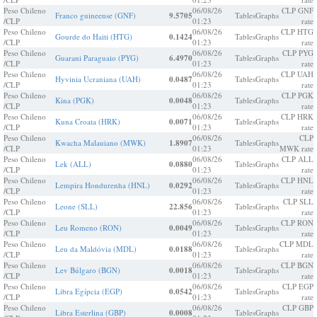
Peso Chileno
06/08/26
CLP GNF
Franco guineense (GNF)
9.5705
Tables
Graphs
/CLP
01:23
rate
Peso Chileno
06/08/26
CLP HTG
Gourde do Haiti (HTG)
0.1424
Tables
Graphs
/CLP
01:23
rate
Peso Chileno
06/08/26
CLP PYG
Guarani Paraguaio (PYG)
6.4970
Tables
Graphs
/CLP
01:23
rate
Peso Chileno
06/08/26
CLP UAH
Hyvinia Ucraniana (UAH)
0.0487
Tables
Graphs
/CLP
01:23
rate
Peso Chileno
06/08/26
CLP PGK
Kina (PGK)
0.0048
Tables
Graphs
/CLP
01:23
rate
Peso Chileno
06/08/26
CLP HRK
Kuna Croata (HRK)
0.0071
Tables
Graphs
/CLP
01:23
rate
Peso Chileno
06/08/26
CLP
Kwacha Malauiano (MWK)
1.8907
Tables
Graphs
/CLP
01:23
MWK rate
Peso Chileno
06/08/26
CLP ALL
Lek (ALL)
0.0880
Tables
Graphs
/CLP
01:23
rate
Peso Chileno
06/08/26
CLP HNL
Lempira Hondurenha (HNL)
0.0292
Tables
Graphs
/CLP
01:23
rate
Peso Chileno
06/08/26
CLP SLL
Leone (SLL)
22.856
Tables
Graphs
/CLP
01:23
rate
Peso Chileno
06/08/26
CLP RON
Leu Romeno (RON)
0.0049
Tables
Graphs
/CLP
01:23
rate
Peso Chileno
06/08/26
CLP MDL
Leu da Maldóvia (MDL)
0.0188
Tables
Graphs
/CLP
01:23
rate
Peso Chileno
06/08/26
CLP BGN
Lev Búlgaro (BGN)
0.0018
Tables
Graphs
/CLP
01:23
rate
Peso Chileno
06/08/26
CLP EGP
Libra Egípcia (EGP)
0.0542
Tables
Graphs
/CLP
01:23
rate
Peso Chileno
06/08/26
CLP GBP
Libra Esterlina (GBP)
0.0008
Tables
Graphs