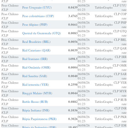
/CLP
01:23
rate
Peso Chileno
06/08/26
CLP UYU
Peso Uruguaio (UYU)
0.0439
Tables
Graphs
/CLP
01:23
rate
Peso Chileno
06/08/26
CLP COP
Peso colombiano (COP)
3.4765
Tables
Graphs
/CLP
01:23
rate
Peso Chileno
06/08/26
CLP PHP
Peso filipino (PHP)
0.0661
Tables
Graphs
/CLP
01:23
rate
Peso Chileno
06/08/26
CLP GTQ
Quetzal da Guatemala (GTQ)
0.0083
Tables
Graphs
/CLP
01:23
rate
Peso Chileno
06/08/26
CLP BRL
Real Brasileiro (BRL)
0.0056
Tables
Graphs
/CLP
01:23
rate
Peso Chileno
06/08/26
CLP QAR
Rial Catariano (QAR)
0.0039
Tables
Graphs
/CLP
01:23
rate
Peso Chileno
06/08/26
CLP IRR
Rial Iraniano (IRR)
1498.5
Tables
Graphs
/CLP
01:23
rate
Peso Chileno
06/08/26
CLP OMR
Rial Omânida (OMR)
0.0004
Tables
Graphs
/CLP
01:23
rate
Peso Chileno
06/08/26
CLP SAR
Rial Saudita (SAR)
0.0040
Tables
Graphs
/CLP
01:23
rate
Peso Chileno
06/08/26
CLP YER
Rial iemenita (YER)
0.2598
Tables
Graphs
/CLP
01:23
rate
Peso Chileno
06/08/26
CLP MYR
Ringgit Malaio (MYR)
0.0044
Tables
Graphs
/CLP
01:23
rate
Peso Chileno
06/08/26
CLP RUB
Rublo Russo (RUB)
0.0882
Tables
Graphs
/CLP
01:23
rate
Peso Chileno
06/08/26
CLP INR
Rúpia Indiana (INR)
0.1036
Tables
Graphs
/CLP
01:23
rate
Peso Chileno
06/08/26
CLP PKR
Rúpia Paquistanesa (PKR)
0.3026
Tables
Graphs
/CLP
01:23
rate
Peso Chileno
06/08/26
CLP IDR
Rúpia da Indonésia (IDR)
19.492
Tables
Graphs