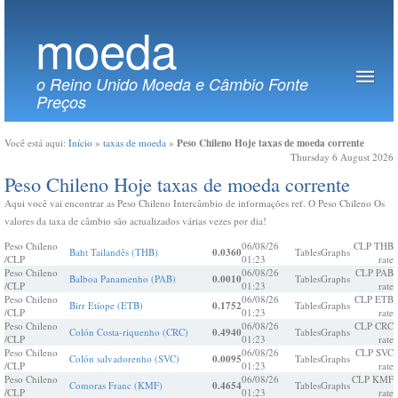
moeda
o Reino Unido Moeda e Câmbio Fonte
Preços
Peso Chileno Hoje taxas de moeda corrente
Você está aqui:
Início
»
taxas de moeda
»
Thursday 6 August 2026
Peso Chileno Hoje taxas de moeda corrente
Aqui você vai encontrar as Peso Chileno Intercâmbio de informações ref. O Peso Chileno Os
valores da taxa de câmbio são actualizados várias vezes por dia!
Peso Chileno
06/08/26
CLP THB
Baht Tailandês (THB)
0.0360
Tables
Graphs
/CLP
01:23
rate
Peso Chileno
06/08/26
CLP PAB
Balboa Panamenho (PAB)
0.0010
Tables
Graphs
/CLP
01:23
rate
Peso Chileno
06/08/26
CLP ETB
Birr Etíope (ETB)
0.1752
Tables
Graphs
/CLP
01:23
rate
Peso Chileno
06/08/26
CLP CRC
Colón Costa-riquenho (CRC)
0.4940
Tables
Graphs
/CLP
01:23
rate
Peso Chileno
06/08/26
CLP SVC
Colón salvadorenho (SVC)
0.0095
Tables
Graphs
/CLP
01:23
rate
Peso Chileno
06/08/26
CLP KMF
Comoras Franc (KMF)
0.4654
Tables
Graphs
/CLP
01:23
rate