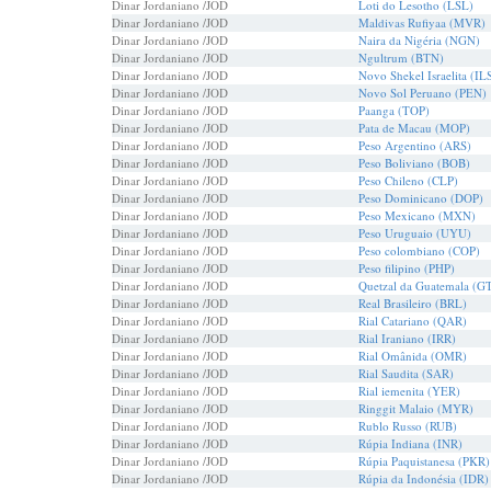
Dinar Jordaniano /JOD
Loti do Lesotho (LSL)
Dinar Jordaniano /JOD
Maldivas Rufiyaa (MVR)
Dinar Jordaniano /JOD
Naira da Nigéria (NGN)
Dinar Jordaniano /JOD
Ngultrum (BTN)
Dinar Jordaniano /JOD
Novo Shekel Israelita (IL
Dinar Jordaniano /JOD
Novo Sol Peruano (PEN)
Dinar Jordaniano /JOD
Paanga (TOP)
Dinar Jordaniano /JOD
Pata de Macau (MOP)
Dinar Jordaniano /JOD
Peso Argentino (ARS)
Dinar Jordaniano /JOD
Peso Boliviano (BOB)
Dinar Jordaniano /JOD
Peso Chileno (CLP)
Dinar Jordaniano /JOD
Peso Dominicano (DOP)
Dinar Jordaniano /JOD
Peso Mexicano (MXN)
Dinar Jordaniano /JOD
Peso Uruguaio (UYU)
Dinar Jordaniano /JOD
Peso colombiano (COP)
Dinar Jordaniano /JOD
Peso filipino (PHP)
Dinar Jordaniano /JOD
Quetzal da Guatemala (G
Dinar Jordaniano /JOD
Real Brasileiro (BRL)
Dinar Jordaniano /JOD
Rial Catariano (QAR)
Dinar Jordaniano /JOD
Rial Iraniano (IRR)
Dinar Jordaniano /JOD
Rial Omânida (OMR)
Dinar Jordaniano /JOD
Rial Saudita (SAR)
Dinar Jordaniano /JOD
Rial iemenita (YER)
Dinar Jordaniano /JOD
Ringgit Malaio (MYR)
Dinar Jordaniano /JOD
Rublo Russo (RUB)
Dinar Jordaniano /JOD
Rúpia Indiana (INR)
Dinar Jordaniano /JOD
Rúpia Paquistanesa (PKR)
Dinar Jordaniano /JOD
Rúpia da Indonésia (IDR)