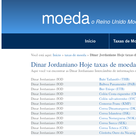
moeda
o Reino Unido Mo
Início
Taxas de M
Dinar Jordaniano Hoje taxas 
Você está aqui:
Início
»
taxas de moeda
»
Dinar Jordaniano Hoje taxas de moeda
Aqui você vai encontrar as Dinar Jordaniano Intercâmbio de informações re
Dinar Jordaniano /JOD
Baht Tailandês (THB)
Dinar Jordaniano /JOD
Balboa Panamenho (PAB)
Dinar Jordaniano /JOD
Birr Etíope (ETB)
Dinar Jordaniano /JOD
Colón Costa-riquenho (C
Dinar Jordaniano /JOD
Colón salvadorenho (SVC
Dinar Jordaniano /JOD
Comoras Franc (KMF)
Dinar Jordaniano /JOD
Coroa Dinamarquesa (DK
Dinar Jordaniano /JOD
Coroa Islandesa (ISK)
Dinar Jordaniano /JOD
Coroa Norueguesa (NOK)
Dinar Jordaniano /JOD
Coroa Sueca (SEK)
Dinar Jordaniano /JOD
Coroa Tcheca (CZK)
Dinar Jordaniano /JOD
Córdoba Ouro da Nicarág