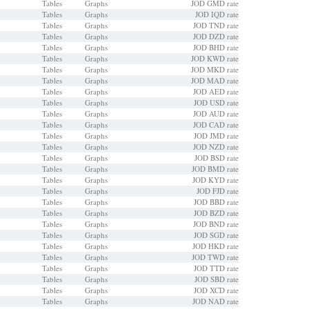
Tables
Graphs
JOD GMD rate
Tables
Graphs
JOD IQD rate
Tables
Graphs
JOD TND rate
Tables
Graphs
JOD DZD rate
Tables
Graphs
JOD BHD rate
Tables
Graphs
JOD KWD rate
Tables
Graphs
JOD MKD rate
Tables
Graphs
JOD MAD rate
Tables
Graphs
JOD AED rate
Tables
Graphs
JOD USD rate
Tables
Graphs
JOD AUD rate
Tables
Graphs
JOD CAD rate
Tables
Graphs
JOD JMD rate
Tables
Graphs
JOD NZD rate
Tables
Graphs
JOD BSD rate
Tables
Graphs
JOD BMD rate
Tables
Graphs
JOD KYD rate
Tables
Graphs
JOD FJD rate
Tables
Graphs
JOD BBD rate
Tables
Graphs
JOD BZD rate
Tables
Graphs
JOD BND rate
Tables
Graphs
JOD SGD rate
Tables
Graphs
JOD HKD rate
Tables
Graphs
JOD TWD rate
Tables
Graphs
JOD TTD rate
Tables
Graphs
JOD SBD rate
Tables
Graphs
JOD XCD rate
Tables
Graphs
JOD NAD rate