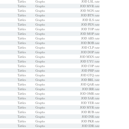
Tables
Graphs
JOD LSL rate
Tables
Graphs
JOD MVR rate
Tables
Graphs
JOD NGN rate
Tables
Graphs
JOD BTN rate
Tables
Graphs
JOD ILS rate
Tables
Graphs
JOD PEN rate
Tables
Graphs
JOD TOP rate
Tables
Graphs
JOD MOP rate
Tables
Graphs
JOD ARS rate
Tables
Graphs
JOD BOB rate
Tables
Graphs
JOD CLP rate
Tables
Graphs
JOD DOP rate
Tables
Graphs
JOD MXN rate
Tables
Graphs
JOD UYU rate
Tables
Graphs
JOD COP rate
Tables
Graphs
JOD PHP rate
Tables
Graphs
JOD GTQ rate
Tables
Graphs
JOD BRL rate
Tables
Graphs
JOD QAR rate
Tables
Graphs
JOD IRR rate
Tables
Graphs
JOD OMR rate
Tables
Graphs
JOD SAR rate
Tables
Graphs
JOD YER rate
Tables
Graphs
JOD MYR rate
Tables
Graphs
JOD RUB rate
Tables
Graphs
JOD INR rate
Tables
Graphs
JOD PKR rate
Tables
Graphs
JOD IDR rate