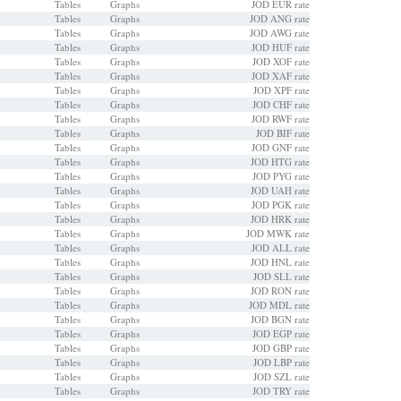
Tables
Graphs
JOD EUR rate
Tables
Graphs
JOD ANG rate
Tables
Graphs
JOD AWG rate
Tables
Graphs
JOD HUF rate
Tables
Graphs
JOD XOF rate
Tables
Graphs
JOD XAF rate
Tables
Graphs
JOD XPF rate
Tables
Graphs
JOD CHF rate
Tables
Graphs
JOD RWF rate
Tables
Graphs
JOD BIF rate
Tables
Graphs
JOD GNF rate
Tables
Graphs
JOD HTG rate
Tables
Graphs
JOD PYG rate
Tables
Graphs
JOD UAH rate
Tables
Graphs
JOD PGK rate
Tables
Graphs
JOD HRK rate
Tables
Graphs
JOD MWK rate
Tables
Graphs
JOD ALL rate
Tables
Graphs
JOD HNL rate
Tables
Graphs
JOD SLL rate
Tables
Graphs
JOD RON rate
Tables
Graphs
JOD MDL rate
Tables
Graphs
JOD BGN rate
Tables
Graphs
JOD EGP rate
Tables
Graphs
JOD GBP rate
Tables
Graphs
JOD LBP rate
Tables
Graphs
JOD SZL rate
Tables
Graphs
JOD TRY rate