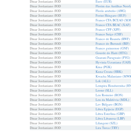
Dinar Jordaniano /JOD
Euro (EUR)
Dinar Jordaniano /JOD
Florim das Antilhas Neer
Dinar Jordaniano /JOD
Florín arubeño (AWG)
Dinar Jordaniano /JOD
Forint Húngaro (HUF)
Dinar Jordaniano /JOD
Franco CFA BCEAO (XOF
Dinar Jordaniano /JOD
Franco CFA BEAC (XAF)
Dinar Jordaniano /JOD
Franco CFP (XPF)
Dinar Jordaniano /JOD
Franco Suíço (CHF)
Dinar Jordaniano /JOD
Franco de Ruanda (RWF)
Dinar Jordaniano /JOD
Franco do Burundi (BIF)
Dinar Jordaniano /JOD
Franco guineense (GNF)
Dinar Jordaniano /JOD
Gourde do Haiti (HTG)
Dinar Jordaniano /JOD
Guarani Paraguaio (PYG)
Dinar Jordaniano /JOD
Hyvinia Ucraniana (UAH)
Dinar Jordaniano /JOD
Kina (PGK)
Dinar Jordaniano /JOD
Kuna Croata (HRK)
Dinar Jordaniano /JOD
Kwacha Malauiano (MW
Dinar Jordaniano /JOD
Lek (ALL)
Dinar Jordaniano /JOD
Lempira Hondurenha (H
Dinar Jordaniano /JOD
Leone (SLL)
Dinar Jordaniano /JOD
Leu Romeno (RON)
Dinar Jordaniano /JOD
Leu da Maldóvia (MDL)
Dinar Jordaniano /JOD
Lev Búlgaro (BGN)
Dinar Jordaniano /JOD
Libra Egípcia (EGP)
Dinar Jordaniano /JOD
Libra Esterlina (GBP)
Dinar Jordaniano /JOD
Libra Libanesa (LBP)
Dinar Jordaniano /JOD
Lilangeni (SZL)
Dinar Jordaniano /JOD
Lira Turca (TRY)