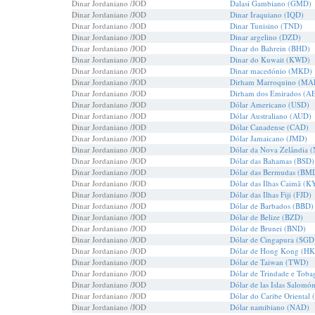
Dinar Jordaniano /JOD
Dalasi Gambiano (GMD)
Dinar Jordaniano /JOD
Dinar Iraquiano (IQD)
Dinar Jordaniano /JOD
Dinar Tunisino (TND)
Dinar Jordaniano /JOD
Dinar argelino (DZD)
Dinar Jordaniano /JOD
Dinar do Bahrein (BHD)
Dinar Jordaniano /JOD
Dinar do Kuwait (KWD)
Dinar Jordaniano /JOD
Dinar macedónio (MKD)
Dinar Jordaniano /JOD
Dirham Marroquino (MA
Dinar Jordaniano /JOD
Dirham dos Emirados (A
Dinar Jordaniano /JOD
Dólar Americano (USD)
Dinar Jordaniano /JOD
Dólar Australiano (AUD)
Dinar Jordaniano /JOD
Dólar Canadense (CAD)
Dinar Jordaniano /JOD
Dólar Jamaicano (JMD)
Dinar Jordaniano /JOD
Dólar da Nova Zelândia 
Dinar Jordaniano /JOD
Dólar das Bahamas (BSD)
Dinar Jordaniano /JOD
Dólar das Bermudas (BM
Dinar Jordaniano /JOD
Dólar das Ilhas Caimã (K
Dinar Jordaniano /JOD
Dólar das Ilhas Fiji (FJD)
Dinar Jordaniano /JOD
Dólar de Barbados (BBD)
Dinar Jordaniano /JOD
Dólar de Belize (BZD)
Dinar Jordaniano /JOD
Dólar de Brunei (BND)
Dinar Jordaniano /JOD
Dólar de Cingapura (SGD
Dinar Jordaniano /JOD
Dólar de Hong Kong (H
Dinar Jordaniano /JOD
Dólar de Taiwan (TWD)
Dinar Jordaniano /JOD
Dólar de Trindade e Tob
Dinar Jordaniano /JOD
Dólar de las Islas Salomó
Dinar Jordaniano /JOD
Dólar do Caribe Oriental
Dinar Jordaniano /JOD
Dólar namibiano (NAD)