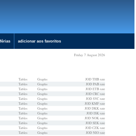
férias
adicionar aos favoritos
Friday 7 August 2026
Tables
Graphs
JOD THB rate
Tables
Graphs
JOD PAB rate
Tables
Graphs
JOD ETB rate
Tables
Graphs
JOD CRC rate
Tables
Graphs
JOD SVC rate
Tables
Graphs
JOD KMF rate
Tables
Graphs
JOD DKK rate
Tables
Graphs
JOD ISK rate
Tables
Graphs
JOD NOK rate
Tables
Graphs
JOD SEK rate
Tables
Graphs
JOD CZK rate
Tables
Graphs
JOD NIO rate