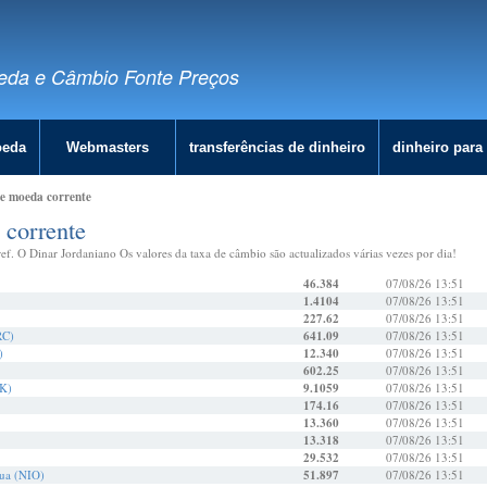
eda e Câmbio Fonte Preços
oeda
Webmasters
transferências de dinheiro
dinheiro para 
de moeda corrente
 corrente
f. O Dinar Jordaniano Os valores da taxa de câmbio são actualizados várias vezes por dia!
46.384
07/08/26 13:51
1.4104
07/08/26 13:51
227.62
07/08/26 13:51
RC)
641.09
07/08/26 13:51
)
12.340
07/08/26 13:51
602.25
07/08/26 13:51
K)
9.1059
07/08/26 13:51
174.16
07/08/26 13:51
13.360
07/08/26 13:51
13.318
07/08/26 13:51
29.532
07/08/26 13:51
ua (NIO)
51.897
07/08/26 13:51