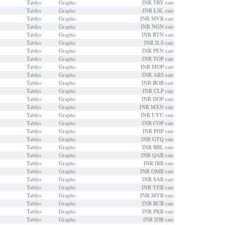
Tables
Graphs
INR TRY rate
Tables
Graphs
INR LSL rate
Tables
Graphs
INR MVR rate
Tables
Graphs
INR NGN rate
Tables
Graphs
INR BTN rate
Tables
Graphs
INR ILS rate
Tables
Graphs
INR PEN rate
Tables
Graphs
INR TOP rate
Tables
Graphs
INR MOP rate
Tables
Graphs
INR ARS rate
Tables
Graphs
INR BOB rate
Tables
Graphs
INR CLP rate
Tables
Graphs
INR DOP rate
Tables
Graphs
INR MXN rate
Tables
Graphs
INR UYU rate
Tables
Graphs
INR COP rate
Tables
Graphs
INR PHP rate
Tables
Graphs
INR GTQ rate
Tables
Graphs
INR BRL rate
Tables
Graphs
INR QAR rate
Tables
Graphs
INR IRR rate
Tables
Graphs
INR OMR rate
Tables
Graphs
INR SAR rate
Tables
Graphs
INR YER rate
Tables
Graphs
INR MYR rate
Tables
Graphs
INR RUB rate
Tables
Graphs
INR PKR rate
Tables
Graphs
INR IDR rate