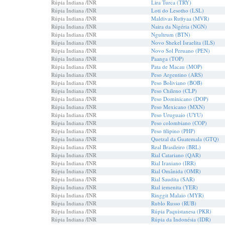
Rúpia Indiana /INR
Lira Turca (TRY)
Rúpia Indiana /INR
Loti do Lesotho (LSL)
Rúpia Indiana /INR
Maldivas Rufiyaa (MVR)
Rúpia Indiana /INR
Naira da Nigéria (NGN)
Rúpia Indiana /INR
Ngultrum (BTN)
Rúpia Indiana /INR
Novo Shekel Israelita (ILS)
Rúpia Indiana /INR
Novo Sol Peruano (PEN)
Rúpia Indiana /INR
Paanga (TOP)
Rúpia Indiana /INR
Pata de Macau (MOP)
Rúpia Indiana /INR
Peso Argentino (ARS)
Rúpia Indiana /INR
Peso Boliviano (BOB)
Rúpia Indiana /INR
Peso Chileno (CLP)
Rúpia Indiana /INR
Peso Dominicano (DOP)
Rúpia Indiana /INR
Peso Mexicano (MXN)
Rúpia Indiana /INR
Peso Uruguaio (UYU)
Rúpia Indiana /INR
Peso colombiano (COP)
Rúpia Indiana /INR
Peso filipino (PHP)
Rúpia Indiana /INR
Quetzal da Guatemala (GTQ)
Rúpia Indiana /INR
Real Brasileiro (BRL)
Rúpia Indiana /INR
Rial Catariano (QAR)
Rúpia Indiana /INR
Rial Iraniano (IRR)
Rúpia Indiana /INR
Rial Omânida (OMR)
Rúpia Indiana /INR
Rial Saudita (SAR)
Rúpia Indiana /INR
Rial iemenita (YER)
Rúpia Indiana /INR
Ringgit Malaio (MYR)
Rúpia Indiana /INR
Rublo Russo (RUB)
Rúpia Indiana /INR
Rúpia Paquistanesa (PKR)
Rúpia Indiana /INR
Rúpia da Indonésia (IDR)