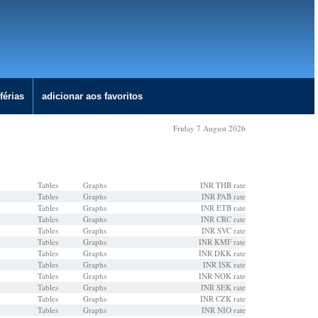
férias
adicionar aos favoritos
Friday 7 August 2026
Tables
Graphs
INR THB rate
Tables
Graphs
INR PAB rate
Tables
Graphs
INR ETB rate
Tables
Graphs
INR CRC rate
Tables
Graphs
INR SVC rate
Tables
Graphs
INR KMF rate
Tables
Graphs
INR DKK rate
Tables
Graphs
INR ISK rate
Tables
Graphs
INR NOK rate
Tables
Graphs
INR SEK rate
Tables
Graphs
INR CZK rate
Tables
Graphs
INR NIO rate