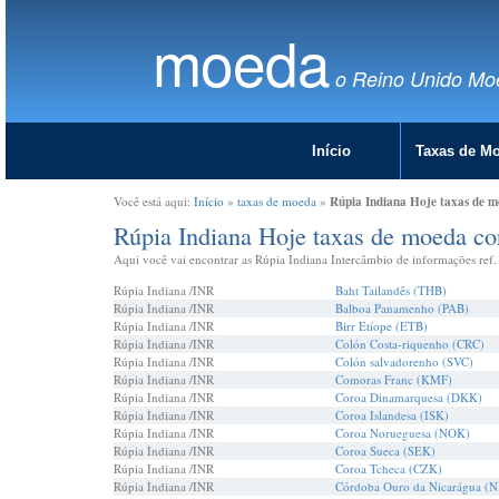
moeda
o Reino Unido Mo
Início
Taxas de M
Rúpia Indiana Hoje taxas de m
Você está aqui:
Início
»
taxas de moeda
»
Rúpia Indiana Hoje taxas de moeda co
Aqui você vai encontrar as Rúpia Indiana Intercâmbio de informações ref. 
Rúpia Indiana /INR
Baht Tailandês (THB)
Rúpia Indiana /INR
Balboa Panamenho (PAB)
Rúpia Indiana /INR
Birr Etíope (ETB)
Rúpia Indiana /INR
Colón Costa-riquenho (CRC)
Rúpia Indiana /INR
Colón salvadorenho (SVC)
Rúpia Indiana /INR
Comoras Franc (KMF)
Rúpia Indiana /INR
Coroa Dinamarquesa (DKK)
Rúpia Indiana /INR
Coroa Islandesa (ISK)
Rúpia Indiana /INR
Coroa Norueguesa (NOK)
Rúpia Indiana /INR
Coroa Sueca (SEK)
Rúpia Indiana /INR
Coroa Tcheca (CZK)
Rúpia Indiana /INR
Córdoba Ouro da Nicarágua (N