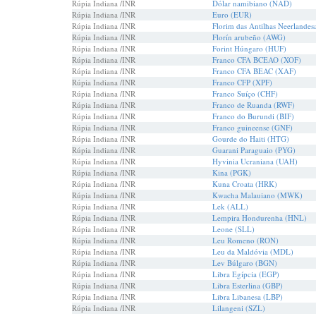
Rúpia Indiana /INR
Dólar namibiano (NAD)
Rúpia Indiana /INR
Euro (EUR)
Rúpia Indiana /INR
Florim das Antilhas Neerlande
Rúpia Indiana /INR
Florín arubeño (AWG)
Rúpia Indiana /INR
Forint Húngaro (HUF)
Rúpia Indiana /INR
Franco CFA BCEAO (XOF)
Rúpia Indiana /INR
Franco CFA BEAC (XAF)
Rúpia Indiana /INR
Franco CFP (XPF)
Rúpia Indiana /INR
Franco Suíço (CHF)
Rúpia Indiana /INR
Franco de Ruanda (RWF)
Rúpia Indiana /INR
Franco do Burundi (BIF)
Rúpia Indiana /INR
Franco guineense (GNF)
Rúpia Indiana /INR
Gourde do Haiti (HTG)
Rúpia Indiana /INR
Guarani Paraguaio (PYG)
Rúpia Indiana /INR
Hyvinia Ucraniana (UAH)
Rúpia Indiana /INR
Kina (PGK)
Rúpia Indiana /INR
Kuna Croata (HRK)
Rúpia Indiana /INR
Kwacha Malauiano (MWK)
Rúpia Indiana /INR
Lek (ALL)
Rúpia Indiana /INR
Lempira Hondurenha (HNL)
Rúpia Indiana /INR
Leone (SLL)
Rúpia Indiana /INR
Leu Romeno (RON)
Rúpia Indiana /INR
Leu da Maldóvia (MDL)
Rúpia Indiana /INR
Lev Búlgaro (BGN)
Rúpia Indiana /INR
Libra Egípcia (EGP)
Rúpia Indiana /INR
Libra Esterlina (GBP)
Rúpia Indiana /INR
Libra Libanesa (LBP)
Rúpia Indiana /INR
Lilangeni (SZL)