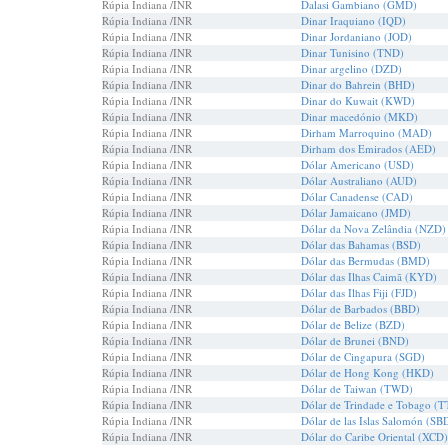
Rúpia Indiana /INR
Dalasi Gambiano (GMD)
Rúpia Indiana /INR
Dinar Iraquiano (IQD)
Rúpia Indiana /INR
Dinar Jordaniano (JOD)
Rúpia Indiana /INR
Dinar Tunisino (TND)
Rúpia Indiana /INR
Dinar argelino (DZD)
Rúpia Indiana /INR
Dinar do Bahrein (BHD)
Rúpia Indiana /INR
Dinar do Kuwait (KWD)
Rúpia Indiana /INR
Dinar macedónio (MKD)
Rúpia Indiana /INR
Dirham Marroquino (MAD)
Rúpia Indiana /INR
Dirham dos Emirados (AED)
Rúpia Indiana /INR
Dólar Americano (USD)
Rúpia Indiana /INR
Dólar Australiano (AUD)
Rúpia Indiana /INR
Dólar Canadense (CAD)
Rúpia Indiana /INR
Dólar Jamaicano (JMD)
Rúpia Indiana /INR
Dólar da Nova Zelândia (NZD)
Rúpia Indiana /INR
Dólar das Bahamas (BSD)
Rúpia Indiana /INR
Dólar das Bermudas (BMD)
Rúpia Indiana /INR
Dólar das Ilhas Caimã (KYD)
Rúpia Indiana /INR
Dólar das Ilhas Fiji (FJD)
Rúpia Indiana /INR
Dólar de Barbados (BBD)
Rúpia Indiana /INR
Dólar de Belize (BZD)
Rúpia Indiana /INR
Dólar de Brunei (BND)
Rúpia Indiana /INR
Dólar de Cingapura (SGD)
Rúpia Indiana /INR
Dólar de Hong Kong (HKD)
Rúpia Indiana /INR
Dólar de Taiwan (TWD)
Rúpia Indiana /INR
Dólar de Trindade e Tobago (
Rúpia Indiana /INR
Dólar de las Islas Salomón (SB
Rúpia Indiana /INR
Dólar do Caribe Oriental (XCD)