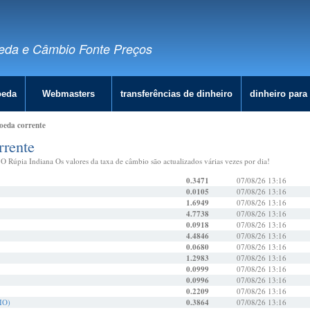
eda e Câmbio Fonte Preços
oeda
Webmasters
transferências de dinheiro
dinheiro para 
oeda corrente
rrente
O Rúpia Indiana Os valores da taxa de câmbio são actualizados várias vezes por dia!
0.3471
07/08/26 13:16
0.0105
07/08/26 13:16
1.6949
07/08/26 13:16
4.7738
07/08/26 13:16
0.0918
07/08/26 13:16
4.4846
07/08/26 13:16
0.0680
07/08/26 13:16
1.2983
07/08/26 13:16
0.0999
07/08/26 13:16
0.0996
07/08/26 13:16
0.2209
07/08/26 13:16
IO)
0.3864
07/08/26 13:16